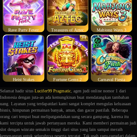
Rave Party Fever
Treasures of Aztec
Mahjong Ways 3
Heist Stakes
Fortune Gems 2
Carnaval Fiesta
Selamat hadir situs
Lucifer99 Pragmatic
, agen judi online nomor 1 dari
Indonesia dengan juta-an ada kemungkinan buat mendatangkan tambahan
uang. Layanan yang terdapatdari kami sangat komplet mengulas keluasaan
bisnis, himpunan permainan banyak, aman, dan gacor pastilah. Beberapa
orang cari tempat buat melipatgandakan uang secara gampang, karena itu
kami tercipta untuk jawab pertanyaan mereka. Kami memberi permainan judi
slot dengan winrate semakin tinggi dari situs yang lain sampai meraih
kemenangan untuk seluruhnya peserta tercatat. Tak usah ragu-ragudari dalam