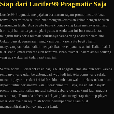
Siap dari Lucifer99 Pragmatic Saja
Lucifer99 Pragmatic menjajakan bermacam ragam promo menarik buat
banyak peserta rada seluruh buat menganakemaskan kalian dengan berikan
keuntungan lebih. Ada begitu banyak bonus yang kami menawarkan tiap
hari, tapi hal itu tergantungdari putusan Anda saat ini buat masuk atau
mungkin tidak serta nikmati seluruhnya sarana yang adadari dalam sini.
Cukup banyak penawaran yang kami beri, karena itu begitu kami
menyayangkan kalau kalian mengabaikan kesempatan saat ini. Kalian bakal
telat saat nikmati keberhasilan nantinya sebab telatdari dalam ambil peluang
yang ada waktu ini kedari saat saat ini.
Semua bonus Lucifer 99 kasih bagus buat anggota lama ataupun baru karena
semuanya yang udah bergabungdari web judi ini. Ada bonus yang selalu
menanti player barudarisini ialah saldo tambahan waktu melaksanakan bisnis
deposit untuk pertamanya kali. Tidak cuma itu saja, masih ada banyak
promo yang bisa kalian merasai selesai gabung dengan kami jadi anggota
masih tetap. Tentu ada beberapa hal yang lain mengharap tiap-tiap player
sehari-harinya dan sejumlah bonus berlimpah yang lain buat
menggembirakan banyak anggota kami.