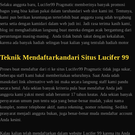
Selaku anggota baru, Lucifer99 Pragmatic memberinya banyak promosi
bagus yang bisa kalian pakai dalam taruhandari web slot kami ini. Tentunya,
kami pun berikan keuntungan terterlebih buat anggota yang udah tergabung
serta setia dengan kamidari dalam web judi ini. Jadi rasa terima kasih kami,
blog ini menghadiahkan langsung buat mereka dengan acak bergantung dari
peruntungan masing-masing. Anda tidak butuh takut dengan kekalahan,
karena ada banyak hadiah selingan buat kalian yang tentulah hadiah motor
Teknik Mendaftarkandari Situs Lucifer 99
Proses buat mendaftar dari ri ke situs Lucifer99 Pragmatic tidak juga sukar,
beberapa staff kami bakal memberitakan seluruhnya. Saat Anda udah
masukdari link alternative web ini maka secara langsung staff kami pandu
secara betul. Ada sekian banyak kriteria pula buat mendaftar Anda jadi
anggota kami yakni mesti udah berumur 17 tahun keatas. Ada sekian banyak
persyaratan umum pun tentu saja yang benar-benar mudah, yakni nama
komplet, nomor telephone aktif, nama rekening, nomor rekening. Sedikit
prasyarat menjadi anggota bukan, juga benar-benar muda mendaftar account
Anda kesini.
Kalau kalian telah mendaftarkan dalam website Lucifer 99 karena itu Anda