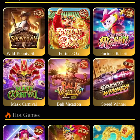
Wild Bounty Showdown
Fortune Ox
Fortune Rabbit
Mask Carnival
Bali Vacation
Speed Winner
Hot Games