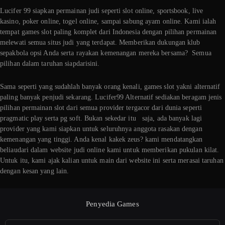
Lucifer 99 siapkan permainan judi seperti slot online, sportsbook, live
kasino, poker online, togel online, sampai sabung ayam online. Kami ialah
tempat games slot paling komplet dari Indonesia dengan pilihan permainan
melewati semua situs judi yang terdapat. Memberikan dukungan klub
sepakbola opsi Anda serta rayakan kemenangan mereka bersama? Semua
pilihan dalam taruhan siapdarisini.
Sama seperti yang sudahlah banyak orang kenali, games slot yakni alternatif
paling banyak penjudi sekarang. Lucifer99 Alternatif sediakan beragam jenis
pilihan permainan slot dari semua provider tergacor dari dunia seperti
pragmatic play serta pg soft. Bukan sekedar itu saja, ada banyak lagi
provider yang kami siapkan untuk seluruhnya anggota rasakan dengan
kemenangan yang tinggi. Anda kenal kakek zeus? kami mendatangkan
beliaudari dalam website judi online kami untuk memberikan pukulan kilat.
Untuk itu, kami ajak kalian untuk main dari website ini serta merasai taruhan
dengan kesan yang lain.
Penyedia Games