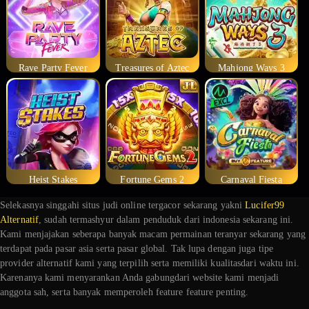
Rave Party Fever
Treasures of Aztec
Mahjong Ways 3
Heist Stakes
Fortune Gems 2
Carnaval Fiesta
Selekasnya singgahi situs judi online tergacor sekarang yakni
Lucifer99
Alternatif
, sudah termashyur dalam penduduk dari indonesia sekarang ini.
Kami menjajakan seberapa banyak macam permainan teranyar sekarang yang
terdapat pada pasar asia serta pasar global. Tak lupa dengan juga tipe
provider alternatif kami yang terpilih serta memiliki kualitasdari waktu ini.
Karenanya kami menyarankan Anda gabungdari website kami menjadi
anggota sah, serta banyak memperoleh feature feature penting.