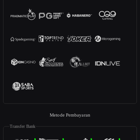
Metode Pembayaran
Transfer Bank