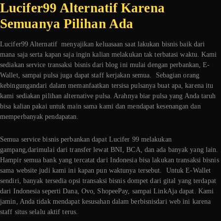
Lucifer99 Alternatif Karena
Semuanya Pilihan Ada
Lucifer99 Alternatif menyajikan keluasaan saat lakukan bisnis baik dari
mana saja serta kapan saja ingin kalian melakukan tak terbatasi waktu. Kami
sediakan service transaksi bisnis dari blog ini mulai dengan perbankan, E-
Wallet, sampai pulsa juga dapat staff kerjakan semua. Sebagian orang
kebingungandari dalam memanfaatkan tersisa pulsanya buat apa, karena itu
kami sediakan pilihan alternative pulsa. Arahnya biar pulsa yang Anda taruh
bisa kalian pakai untuk main sama kami dan mendapat kesenangan dan
memperbanyak pendapatan.
Semua service bisnis perbankan dapat Lucifer 99 melakukan
gampang,darimulai dari transfer lewat BNI, BCA, dan ada banyak yang lain.
Hampir semua bank yang tercatat dari Indonesia bisa lakukan transaksi bisnis
sama website judi kami ini kapan pun waktunya tersebut. Untuk E-Wallet
sendiri, banyak tersedia opsi transaksi bisnis dompet dari gital yang terdapat
dari Indonesia seperti Dana, Ovo, ShopeePay, sampai LinkAja dapat. Kami
jamin, Anda tidak mendapat kesusahan dalam berbisnisdari web ini karena
staff situs selalu aktif terus.