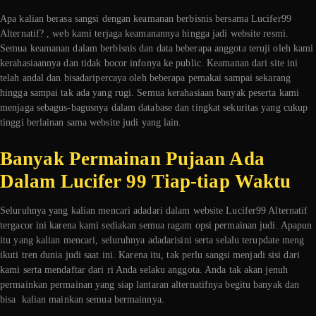
Apa kalian berasa sangsi dengan keamanan berbisnis bersama Lucifer99
Alternatif? , web kami terjaga keamanannya hingga jadi website resmi.
Semua keamanan dalam berbisnis dan data beberapa anggota teruji oleh kami
kerahasiaannya dan tidak bocor infonya ke public. Keamanan dari site ini
telah andal dan bisadaripercaya oleh beberapa pemakai sampai sekarang
hingga sampai tak ada yang rugi. Semua kerahasiaan banyak peserta kami
menjaga sebagus-bagusnya dalam database dan tingkat sekuritas yang cukup
tinggi berlainan sama website judi yang lain.
Banyak Permainan Pujaan Ada
Dalam Lucifer 99 Tiap-tiap Waktu
Seluruhnya yang kalian mencari adadari dalam website Lucifer99 Alternatif
tergacor ini karena kami sediakan semua ragam opsi permainan judi. Apapun
itu yang kalian mencari, seluruhnya adadarisini serta selalu terupdate meng
ikuti tren dunia judi saat ini. Karena itu, tak perlu sangsi menjadi sisi dari
kami serta mendaftar dari ri Anda selaku anggota. Anda tak akan jenuh
permainkan permainan yang siap lantaran alternatifnya begitu banyak dan
bisa kalian mainkan semua bermainnya.