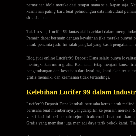
permainan idola mereka dari tempat mana saja, kapan saja. 
keamanan paling baru buat pelindungan data individual pemai
situasi aman.
Tak itu saja, Lucifer 99 lantas aktif daridari dalam menghind
Pemain dapat bermain dengan keyakinan jika mereka punyai pel
untuk pencinta judi. Ini ialah pangkal yang kasih pengalama
Blog judi online Lucifer99 Deposit Dana selalu punya loyalit
meningkatkan mutu grafis. Keamanan tetap menjadi konsentra
pengembangan dan kesetiaan dari kwalitas, kami akan terus m
grafis menarik, dan keamanan tidak tertandingi.
Kelebihan Lucifer 99 dalam Indust
Lucifer99 Deposit Dana kembali berusaha keras untuk melindu
berusaha buat memberinya yangdaripilih ke pemain mereka. Sa
versifikasi ini beri pemain sejumlah alternatif buat putusk
Grafis yang memikat juga menjadi daya tarik pokok kami. Tiap