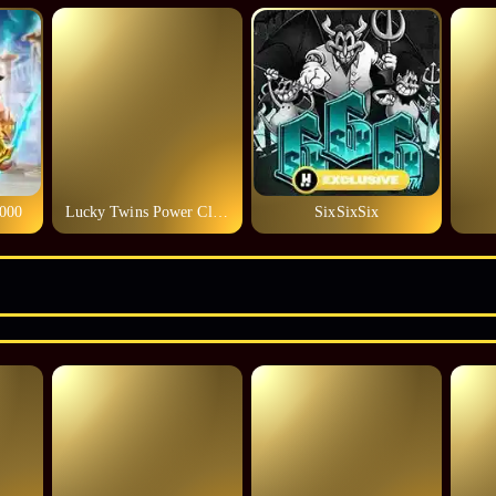
1000
Lucky Twins Power Clusters
SixSixSix