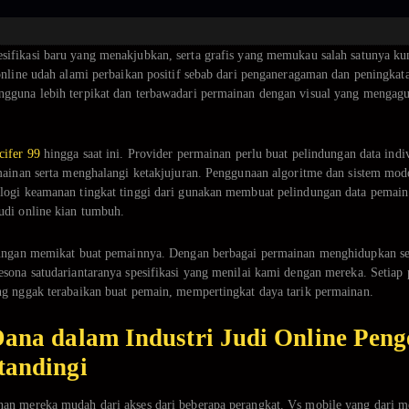
sifikasi baru yang menakjubkan, serta grafis yang memukau salah satunya kun
 online udah alami perbaikan positif sebab dari penganeragaman dan peningk
ngguna lebih terpikat dan terbawadari permainan dengan visual yang mengagu
cifer 99
hingga saat ini. Provider permainan perlu buat pelindungan data in
rmainan serta menghalangi ketakjujuran. Penggunaan algoritme dan sistem mod
ologi keamanan tingkat tinggi dari gunakan membuat pelindungan data pemain
udi online kian tumbuh.
ngkungan memikat buat pemainnya. Dengan berbagai permainan menghidupkan se
esona satudariantaranya spesifikasi yang menilai kami dengan mereka. Setiap
ng nggak terabaikan buat pemain, mempertingkat daya tarik permainan.
 Dana dalam Industri Judi Online Pe
tandingi
inan mereka mudah dari akses dari beberapa perangkat. Vs mobile yang dar