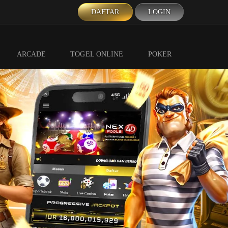
DAFTAR
LOGIN
ARCADE
TOGEL ONLINE
POKER