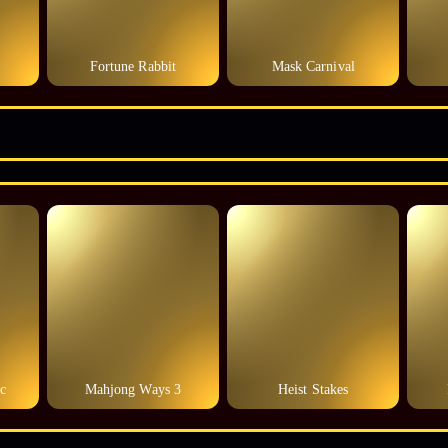
Fortune Rabbit
Mask Carnival
c
Mahjong Ways 3
Heist Stakes