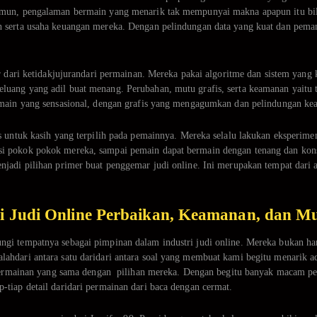
Namun, pengalaman bermain yang menarik tak mempunyai makna apapun itu b
n serta usaha keuangan mereka. Dengan pelindungan data yang kuat dan pemant
ar dari ketidakjujurandari permainan. Mereka pakai algoritme dan sistem yang
uang yang adil buat menang. Perubahan, mutu grafis, serta keamanan yaitu ti
n main yang sensasional, dengan grafis yang mengagumkan dan pelindungan ke
as untuk kasih yang terpilih pada pemainnya. Mereka selalu lakukan eksperim
si pokok pokok mereka, sampai pemain dapat bermain dengan tenang dan kon
enjadi pilihan primer buat penggemar judi online. Ini merupakan tempat dar
ri Judi Online Perbaikan, Keamanan, dan Mu
ngi tempatnya sebagai pimpinan dalam industri judi online. Mereka bukan ha
lahdari antara satu daridari antara soal yang membuat kami begitu menarik 
an permainan yang sama dengan pilihan mereka. Dengan begitu banyak macam p
-tiap detail daridari permainan dari baca dengan cermat.