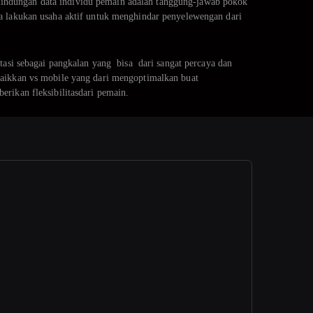
indungan data individu pemain adalah tanggung-jawab pokok
a lakukan usaha aktif untuk menghindar penyelewengan dari
tasi sebagai pangkalan yang bisa dari sangat percaya dan
naikkan vs mobile yang dari mengoptimalkan buat
rikan fleksibilitasdari pemain.