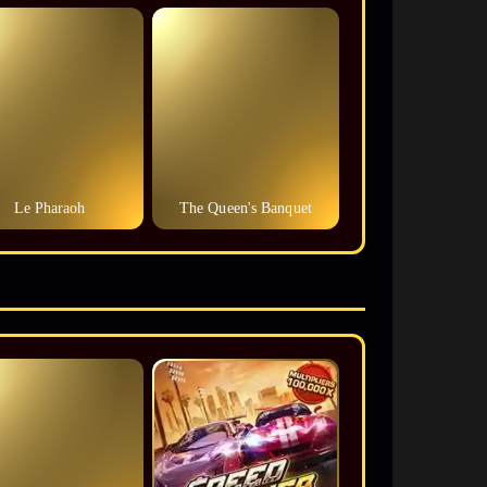
Le Pharaoh
The Queen's Banquet