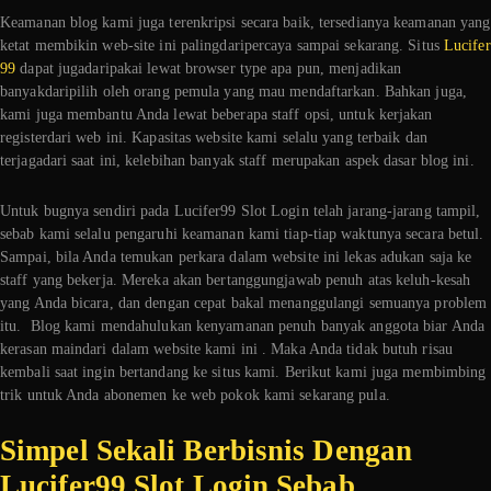
Keamanan blog kami juga terenkripsi secara baik, tersedianya keamanan yang
ketat membikin web-site ini palingdaripercaya sampai sekarang. Situs
Lucifer
99
dapat jugadaripakai lewat browser type apa pun, menjadikan
banyakdaripilih oleh orang pemula yang mau mendaftarkan. Bahkan juga,
kami juga membantu Anda lewat beberapa staff opsi, untuk kerjakan
registerdari web ini. Kapasitas website kami selalu yang terbaik dan
terjagadari saat ini, kelebihan banyak staff merupakan aspek dasar blog ini.
Untuk bugnya sendiri pada Lucifer99 Slot Login telah jarang-jarang tampil,
sebab kami selalu pengaruhi keamanan kami tiap-tiap waktunya secara betul.
Sampai, bila Anda temukan perkara dalam website ini lekas adukan saja ke
staff yang bekerja. Mereka akan bertanggungjawab penuh atas keluh-kesah
yang Anda bicara, dan dengan cepat bakal menanggulangi semuanya problem
itu. Blog kami mendahulukan kenyamanan penuh banyak anggota biar Anda
kerasan maindari dalam website kami ini . Maka Anda tidak butuh risau
kembali saat ingin bertandang ke situs kami. Berikut kami juga membimbing
trik untuk Anda abonemen ke web pokok kami sekarang pula.
Simpel Sekali Berbisnis Dengan
Lucifer99 Slot Login Sebab