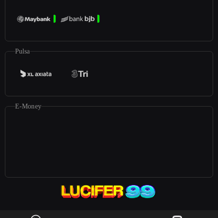
Pulsa
E-Money