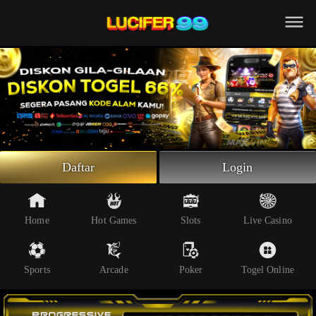
Beranda
Slot Online
Live Casino
Sportsbook
Arcade
Togel Online
Daftar
Login
Poker
Whatsapp
Home
Hot Games
Slots
Live Casino
Telegram
Sports
Arcade
Poker
Togel Online
Livechat