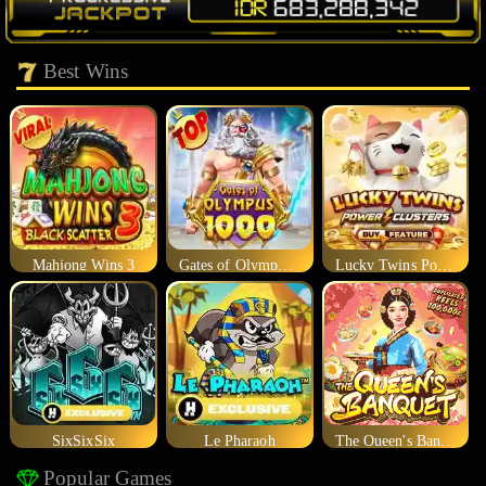
Best Wins
Mahjong Wins 3
Gates of Olympus 1000
Lucky Twins Power Clusters
SixSixSix
Le Pharaoh
The Queen's Banquet
Popular Games